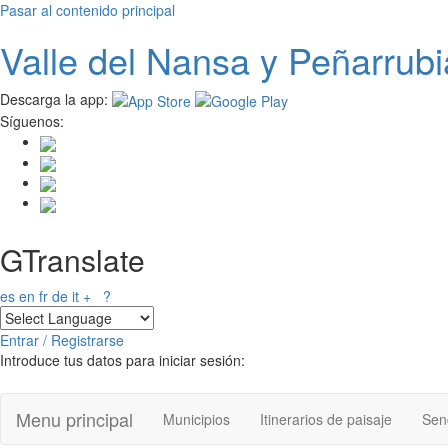
Pasar al contenido principal
Valle del
N
ansa
y Peñarrubi
Descarga la app:
Síguenos:
GTranslate
es
en
fr
de
it
+
?
Entrar / Registrarse
Introduce tus datos para iniciar sesión:
Menu principal
Municipios
Itinerarios de paisaje
Send