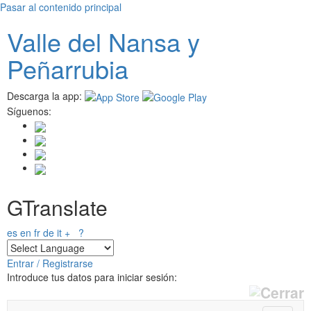
Pasar al contenido principal
Valle del
N
ansa
y
Peñarrubia
Descarga la app:
Síguenos:
GTranslate
es
en
fr
de
it
+
?
Entrar / Registrarse
Introduce tus datos para iniciar sesión: