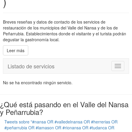
)
Breves reseñas y datos de contacto de los servicios de
restauración de los municipios del Valle del Nansa y de los de
Peñarrubia. Establecimientos donde el visitante y el turista podrán
degustar la gastronomía local.
Leer más
Listado de servicios
T
o
g
No se ha encontrado ningún servicio.
g
l
e
¿Qué está pasando en el Valle del Nansa
n
a
y Peñarrubia?
v
i
Tweets sobre "#nansa OR #valledelnansa OR #herrerias OR
g
#peñarrubia OR #lamason OR #rionansa OR #tudanca OR
a