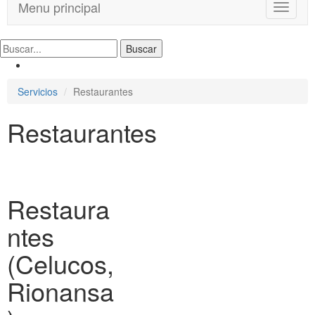
Menu principal
T
o
g
g
l
e
Servicios
Restaurantes
n
a
Restaurantes
v
i
g
a
t
i
Restaura
o
n
ntes
(Celucos,
Rionansa