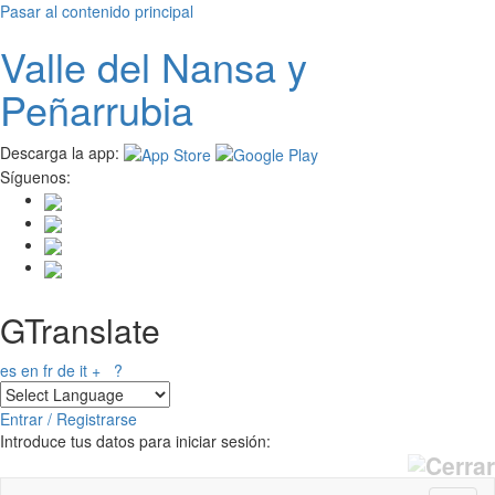
Pasar al contenido principal
Valle del
N
ansa
y
Peñarrubia
Descarga la app:
Síguenos:
GTranslate
es
en
fr
de
it
+
?
Entrar / Registrarse
Introduce tus datos para iniciar sesión: