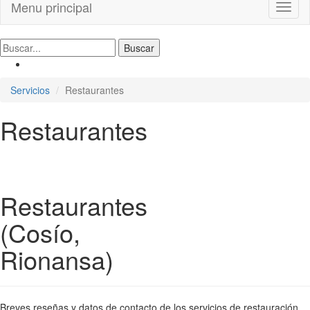
Menu principal
Toggl
naviga
Servicios
Restaurantes
Restaurantes
Restaurantes
(Cosío,
Rionansa)
Breves reseñas y datos de contacto de los servicios de restauración