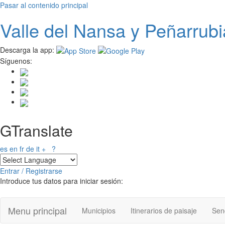
Pasar al contenido principal
Valle del
N
ansa
y Peñarrubi
Descarga la app:
Síguenos:
GTranslate
es
en
fr
de
it
+
?
Entrar / Registrarse
Introduce tus datos para iniciar sesión:
Menu principal
Municipios
Itinerarios de paisaje
Send