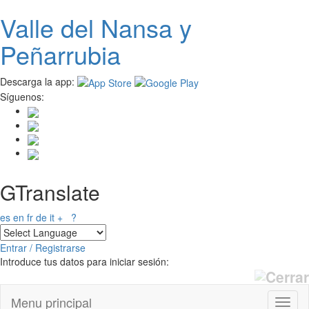
Valle del
N
ansa
y
Pasar
al
Peñarrubia
contenido
principal
Descarga la app:
Síguenos:
GTranslate
es
en
fr
de
it
+
?
Entrar / Registrarse
Introduce tus datos para iniciar sesión:
Menu principal
Toggl