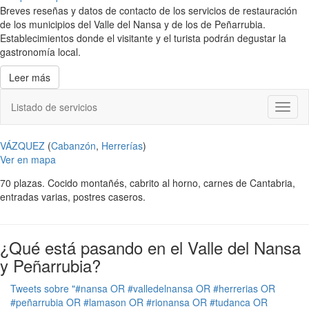
Breves reseñas y datos de contacto de los servicios de restauración
de los municipios del Valle del Nansa y de los de Peñarrubia.
Establecimientos donde el visitante y el turista podrán degustar la
gastronomía local.
Leer más
Listado de servicios
Toggl
naviga
VÁZQUEZ
(
Cabanzón
,
Herrerías
)
Ver en mapa
70 plazas. Cocido montañés, cabrito al horno, carnes de Cantabria,
entradas varias, postres caseros.
¿Qué está pasando en el Valle del Nansa
y Peñarrubia?
Tweets sobre "#nansa OR #valledelnansa OR #herrerias OR
#peñarrubia OR #lamason OR #rionansa OR #tudanca OR