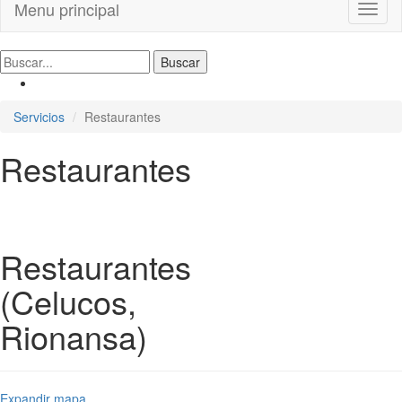
Menu principal
Toggl
naviga
Servicios
Restaurantes
Restaurantes
Restaurantes
(Celucos,
Rionansa)
Expandir mapa