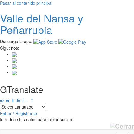
Pasar al contenido principal
Valle del
N
ansa
y
Peñarrubia
Descarga la app:
Síguenos:
GTranslate
es
en
fr
de
it
+
?
Entrar / Registrarse
Introduce tus datos para iniciar sesión: