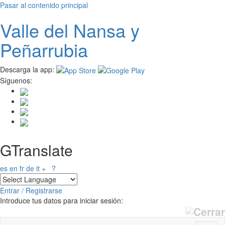
Pasar al contenido principal
Valle del
N
ansa
y
Peñarrubia
Descarga la app:
Síguenos:
GTranslate
es
en
fr
de
it
+
?
Entrar / Registrarse
Introduce tus datos para iniciar sesión: