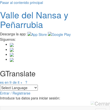
Pasar al contenido principal
Valle del
N
ansa
y
Peñarrubia
Descarga la app:
Síguenos:
GTranslate
es
en
fr
de
it
+
?
Entrar / Registrarse
Introduce tus datos para iniciar sesión: