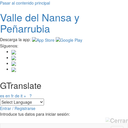
Pasar al contenido principal
Valle del
N
ansa
y
Peñarrubia
Descarga la app:
Síguenos:
GTranslate
es
en
fr
de
it
+
?
Entrar / Registrarse
Introduce tus datos para iniciar sesión: