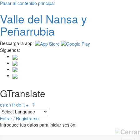
Pasar al contenido principal
Valle del
N
ansa
y
Peñarrubia
Descarga la app:
Síguenos:
GTranslate
es
en
fr
de
it
+
?
Entrar / Registrarse
Introduce tus datos para iniciar sesión: