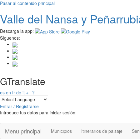
Pasar al contenido principal
Valle del
N
ansa
y Peñarrubi
Descarga la app:
Síguenos:
GTranslate
es
en
fr
de
it
+
?
Entrar / Registrarse
Introduce tus datos para iniciar sesión:
Menu principal
Municipios
Itinerarios de paisaje
Send