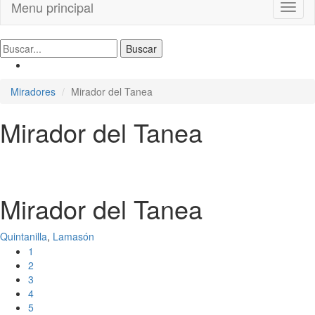
Menu principal
Toggl
naviga
Miradores
Mirador del Tanea
Mirador del Tanea
Mirador del Tanea
Quintanilla
,
Lamasón
1
2
3
4
5