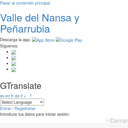
Pasar al contenido principal
Valle del
N
ansa
y
Peñarrubia
Descarga la app:
Síguenos:
GTranslate
es
en
fr
de
it
+
?
Entrar / Registrarse
Introduce tus datos para iniciar sesión: