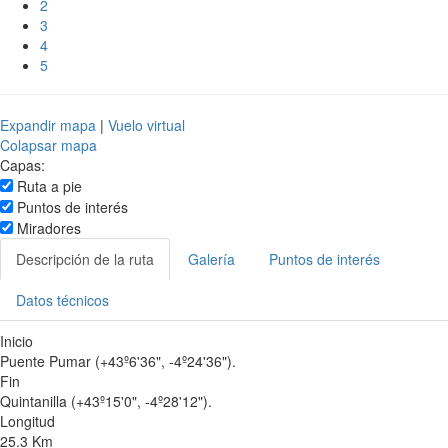
2
3
4
5
Expandir mapa
|
Vuelo virtual
Colapsar mapa
Capas:
Ruta a pie
Puntos de interés
Miradores
Descripción de la ruta
Galería
Puntos de interés
Datos técnicos
Inicio
Puente Pumar (+43º6'36", -4º24'36").
Fin
Quintanilla (+43º15'0", -4º28'12").
Longitud
25.3 Km