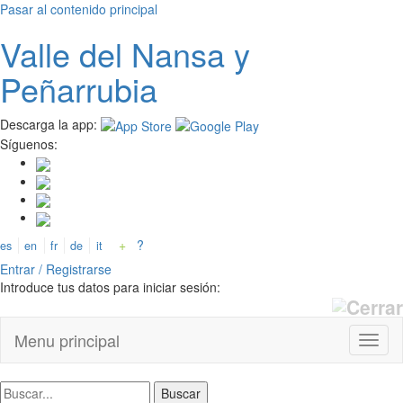
Pasar al contenido principal
Valle del
N
ansa
y
Peñarrubia
Descarga la app:
Síguenos:
+
?
es
en
fr
de
it
Entrar / Registrarse
Introduce tus datos para iniciar sesión:
Menu principal
Toggl
naviga