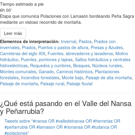
Tiempo estimado a pie
6h 00'
Etapa que comunica Polaciones con Lamasón bordeando Peña Sagra
mediante un vistoso recorrido de montaña.
Leer más
Elementos de interpretación:
Invernal
,
Pastos
,
Prados con
invernales
,
Prados
,
Puertos o pastos de altura
,
Presas y Azudes
,
Carreteras del siglo XIX
,
Fuentes, abrevaderos y lavaderos
,
Molino
hidráulico
,
Puentes, pontones y tajeas
,
Saltos hidráulicos y centrales
hidroeléctricas
,
Roquedos y cumbres
,
Bosques
,
Núcleos rurales
,
Montes comunales
,
Ganado
,
Caminos históricos
,
Plantaciones
forestales
,
Incendios forestales
,
Monte bajo
,
Paisaje de alta montaña
,
Paisaje de montaña
,
Paisaje rural
,
Paisaje fluvial
¿Qué está pasando en el Valle del Nansa
y Peñarrubia?
Tweets sobre "#nansa OR #valledelnansa OR #herrerias OR
#peñarrubia OR #lamason OR #rionansa OR #tudanca OR
#polaciones"