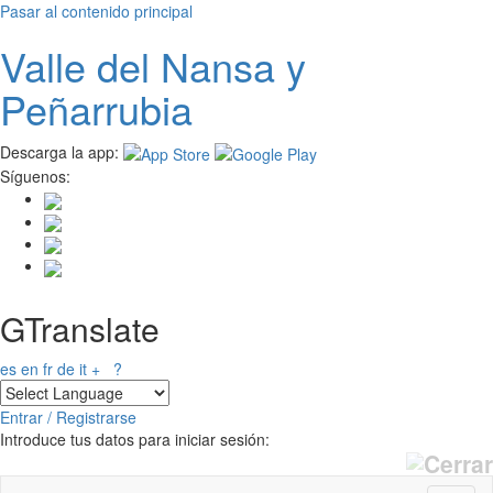
Pasar al contenido principal
Valle del
N
ansa
y
Peñarrubia
Descarga la app:
Síguenos:
GTranslate
es
en
fr
de
it
+
?
Entrar / Registrarse
Introduce tus datos para iniciar sesión: