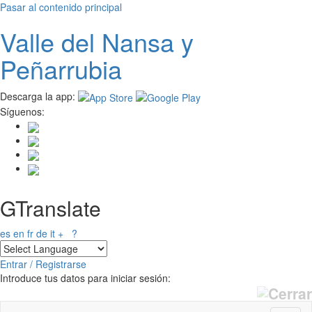
Pasar al contenido principal
Valle del
N
ansa
y
Peñarrubia
Descarga la app:
Síguenos:
GTranslate
es
en
fr
de
it
+
?
Entrar / Registrarse
Introduce tus datos para iniciar sesión: