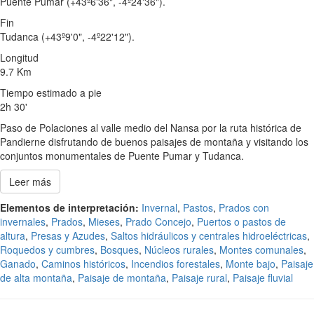
Puente Pumar (+43º6'36", -4º24'36").
Fin
Tudanca (+43º9'0", -4º22'12").
Longitud
9.7 Km
Tiempo estimado a pie
2h 30'
Paso de Polaciones al valle medio del Nansa por la ruta histórica de
Pandierne disfrutando de buenos paisajes de montaña y visitando los
conjuntos monumentales de Puente Pumar y Tudanca.
Leer más
Elementos de interpretación:
Invernal
,
Pastos
,
Prados con
invernales
,
Prados
,
Mieses
,
Prado Concejo
,
Puertos o pastos de
altura
,
Presas y Azudes
,
Saltos hidráulicos y centrales hidroeléctricas
,
Roquedos y cumbres
,
Bosques
,
Núcleos rurales
,
Montes comunales
,
Ganado
,
Caminos históricos
,
Incendios forestales
,
Monte bajo
,
Paisaje
de alta montaña
,
Paisaje de montaña
,
Paisaje rural
,
Paisaje fluvial