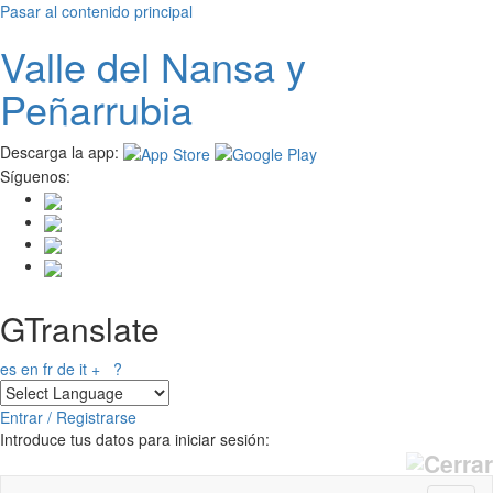
Pasar al contenido principal
Valle del
N
ansa
y
Peñarrubia
Descarga la app:
Síguenos:
GTranslate
es
en
fr
de
it
+
?
Entrar / Registrarse
Introduce tus datos para iniciar sesión: