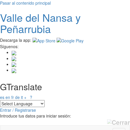
Pasar al contenido principal
Valle del
N
ansa
y
Peñarrubia
Descarga la app:
Síguenos:
GTranslate
es
en
fr
de
it
+
?
Entrar / Registrarse
Introduce tus datos para iniciar sesión: