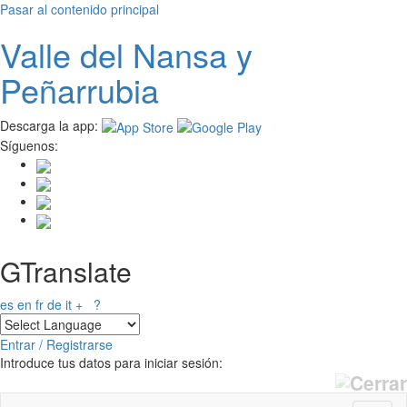
Pasar al contenido principal
Valle del
N
ansa
y
Peñarrubia
Descarga la app:
Síguenos:
GTranslate
es
en
fr
de
it
+
?
Entrar / Registrarse
Introduce tus datos para iniciar sesión: