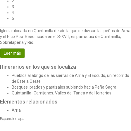
2
t
3
i
4
o
5
n
Iglesia ubicada en Quintanilla desde la que se divisan las peñas de Arria
y el Pico Poo. Reedificada en el S-XVIII, es parroquia de Quintanilla,
Sobrelapeña y Río.
Leer más
Itinerarios en los que se localiza
Pueblos al abrigo de las sierras de Arria y El Escudo, un recorrido
de Este a Oeste
Bosques, prados y pastizales subiendo hacia Peña Sagra
Quintanilla- Camijanes. Valles del Tanea y de Herrerías
Elementos relacionados
Arria
Expandir mapa