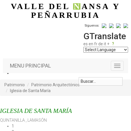
Pasar al contenido principal
VALLE DEL
N
ANSA
Y
PEÑARRUBIA
Síguenos:
GTranslate
es
en
fr
de
it
+
?
MENU PRINCIPAL
T
o
g
g
Patrimonio
Patrimonio Arquitectónico
l
Iglesia de Santa María
e
n
a
IGLESIA DE SANTA MARÍA
v
i
QUINTANILLA
,
LAMASÓN
g
1
a