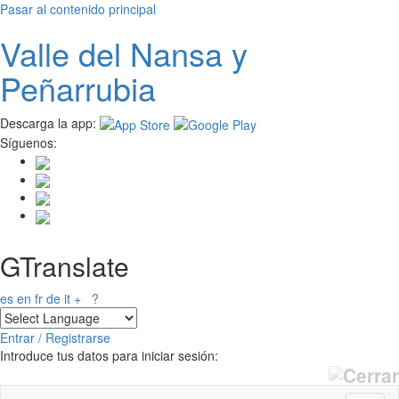
Pasar al contenido principal
Valle del
N
ansa
y
Peñarrubia
Descarga la app:
Síguenos:
GTranslate
es
en
fr
de
it
+
?
Entrar / Registrarse
Introduce tus datos para iniciar sesión: