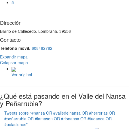
5
Dirección
Barrio de Callecedo. Lombraña. 39556
Contacto
Teléfono móvil:
608482782
Expandir mapa
Colapsar mapa
Ver original
¿Qué está pasando en el Valle del Nansa
y Peñarrubia?
Tweets sobre "#nansa OR #valledelnansa OR #herrerias OR
#peñarrubia OR #lamason OR #rionansa OR #tudanca OR
#polaciones"