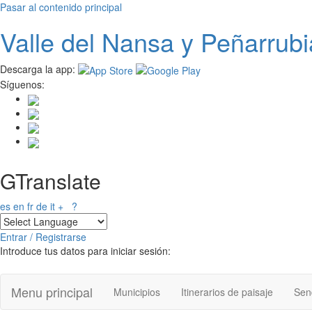
Pasar al contenido principal
Valle del
N
ansa
y Peñarrubi
Descarga la app:
Síguenos:
GTranslate
es
en
fr
de
it
+
?
Entrar / Registrarse
Introduce tus datos para iniciar sesión:
Menu principal
Municipios
Itinerarios de paisaje
Send