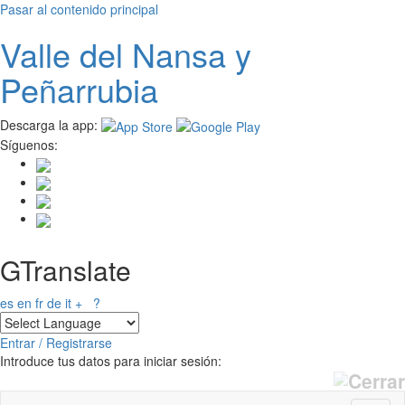
Pasar al contenido principal
Valle del
N
ansa
y
Peñarrubia
Descarga la app:
Síguenos:
GTranslate
es
en
fr
de
it
+
?
Entrar / Registrarse
Introduce tus datos para iniciar sesión: