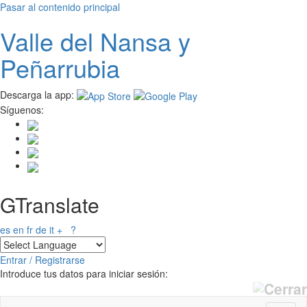
Pasar al contenido principal
Valle del
N
ansa
y
Peñarrubia
Descarga la app:
Síguenos:
GTranslate
es
en
fr
de
it
+
?
Entrar / Registrarse
Introduce tus datos para iniciar sesión: