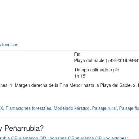
 técnicos
Fin
Playa del Sable (+43º23'19.9464"
Tiempo estimado a pie
1h 15'
ciones: 1. Margen derecha de la Tina Menor hasta la Playa del Sable. 2
IX
,
Plantaciones forestales
,
Modelado kárstico
,
Paisaje rural
,
Paisaje flu
y Peñarrubia?
rrubia OR #lamason OR #rionansa OR #tudanca OR #polaciones"