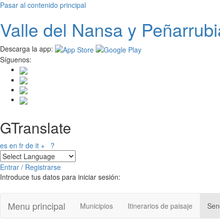
Pasar al contenido principal
Valle del
N
ansa
y Peñarrubi
Descarga la app:
Síguenos:
GTranslate
es
en
fr
de
it
+
?
Entrar / Registrarse
Introduce tus datos para iniciar sesión:
Menu principal
Municipios
Itinerarios de paisaje
Send