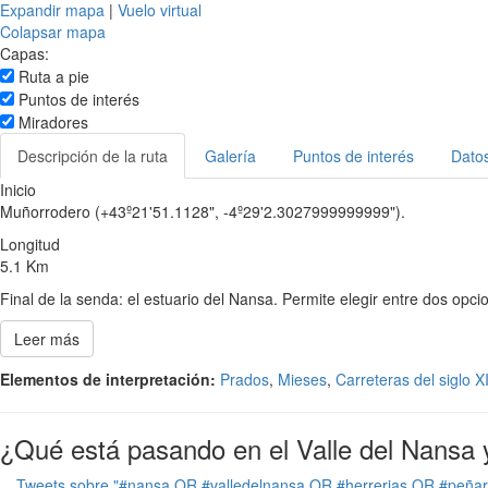
Expandir mapa
|
Vuelo virtual
Colapsar mapa
Capas:
Ruta a pie
Puntos de interés
Miradores
Descripción de la ruta
Galería
Puntos de interés
Datos
Inicio
Muñorrodero (+43º21'51.1128", -4º29'2.3027999999999").
Longitud
5.1 Km
Final de la senda: el estuario del Nansa. Permite elegir entre dos op
Leer más
Elementos de interpretación:
Prados
,
Mieses
,
Carreteras del siglo X
¿Qué está pasando en el Valle del Nansa 
Tweets sobre "#nansa OR #valledelnansa OR #herrerias OR #peña