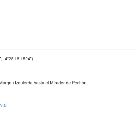
, -4º28'18.1524").
. Margen izquierda hasta el Mirador de Pechón.
vial