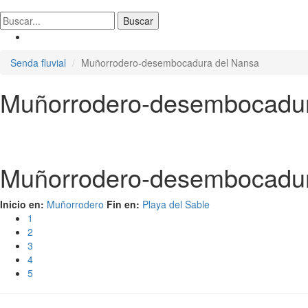
Senda fluvial
Muñorrodero-desembocadura del Nansa
Muñorrodero-desembocadur
Muñorrodero-desembocadur
Inicio en:
Muñorrodero
Fin en:
Playa del Sable
1
2
3
4
5