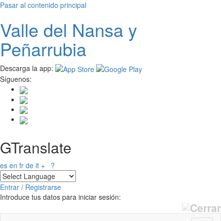
Pasar al contenido principal
Valle del
N
ansa
y
Peñarrubia
Descarga la app:
Síguenos:
GTranslate
es
en
fr
de
it
+
?
Entrar / Registrarse
Introduce tus datos para iniciar sesión: