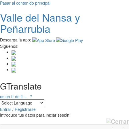
Pasar al contenido principal
Valle del
N
ansa
y
Peñarrubia
Descarga la app:
Síguenos:
GTranslate
es
en
fr
de
it
+
?
Entrar / Registrarse
Introduce tus datos para iniciar sesión: