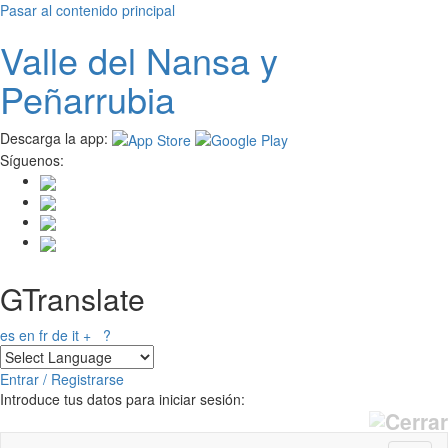
Pasar al contenido principal
Valle del
N
ansa
y
Peñarrubia
Descarga la app:
Síguenos:
GTranslate
es
en
fr
de
it
+
?
Entrar / Registrarse
Introduce tus datos para iniciar sesión: