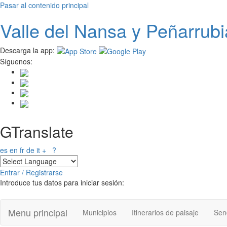
Pasar al contenido principal
Valle del
N
ansa
y Peñarrubi
Descarga la app:
Síguenos:
GTranslate
es
en
fr
de
it
+
?
Entrar / Registrarse
Introduce tus datos para iniciar sesión:
Menu principal
Municipios
Itinerarios de paisaje
Send