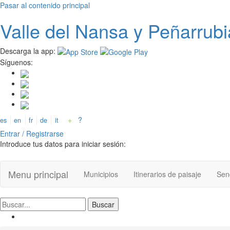
Pasar al contenido principal
Valle del
N
ansa
y Peñarrubi
Descarga la app:
Síguenos:
+
?
es
en
fr
de
it
Entrar / Registrarse
Introduce tus datos para iniciar sesión:
Menu principal
Municipios
Itinerarios de paisaje
Send