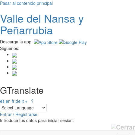
Pasar al contenido principal
Valle del
N
ansa
y
Peñarrubia
Descarga la app:
Síguenos:
GTranslate
es
en
fr
de
it
+
?
Entrar / Registrarse
Introduce tus datos para iniciar sesión: