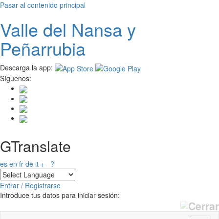
Pasar al contenido principal
Valle del
N
ansa
y
Peñarrubia
Descarga la app:
Síguenos:
GTranslate
es
en
fr
de
it
+
?
Entrar / Registrarse
Introduce tus datos para iniciar sesión: