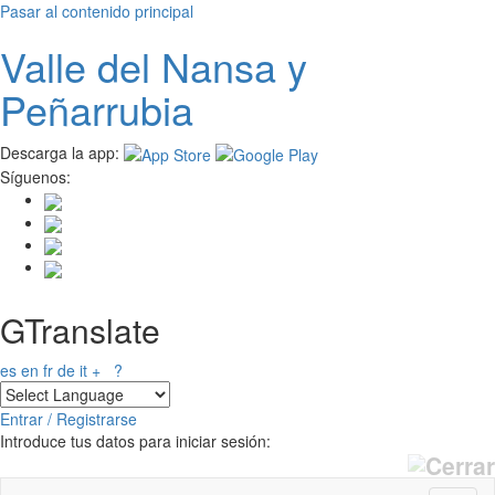
Pasar al contenido principal
Valle del
N
ansa
y
Peñarrubia
Descarga la app:
Síguenos:
GTranslate
es
en
fr
de
it
+
?
Entrar / Registrarse
Introduce tus datos para iniciar sesión: