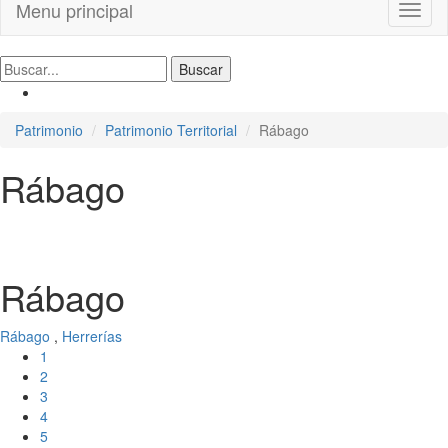
Menu principal
Toggl
naviga
Patrimonio
Patrimonio Territorial
Rábago
Rábago
Rábago
Rábago
,
Herrerías
1
2
3
4
5