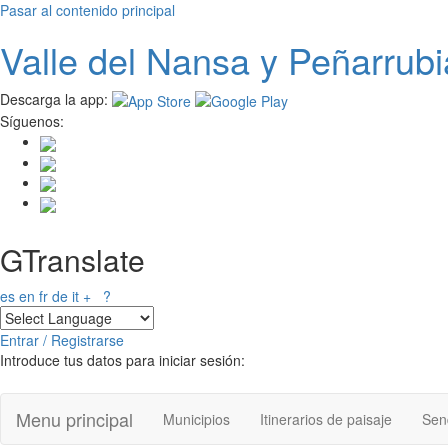
Pasar al contenido principal
Valle del
N
ansa
y Peñarrubi
Descarga la app:
Síguenos:
GTranslate
es
en
fr
de
it
+
?
Entrar / Registrarse
Introduce tus datos para iniciar sesión:
Menu principal
Municipios
Itinerarios de paisaje
Send