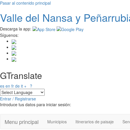
Pasar al contenido principal
Valle del
N
ansa
y Peñarrubi
Descarga la app:
Síguenos:
GTranslate
es
en
fr
de
it
+
?
Entrar / Registrarse
Introduce tus datos para iniciar sesión:
Menu principal
Municipios
Itinerarios de paisaje
Send