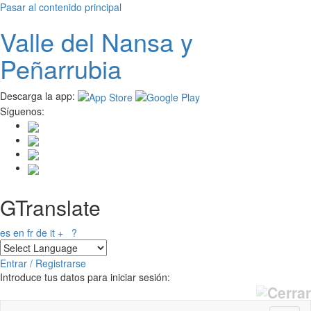
Pasar al contenido principal
Valle del
N
ansa
y
Peñarrubia
Descarga la app:
Síguenos:
GTranslate
es
en
fr
de
it
+
?
Entrar / Registrarse
Introduce tus datos para iniciar sesión: