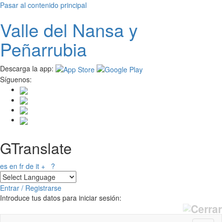
Pasar al contenido principal
Valle del
N
ansa
y
Peñarrubia
Descarga la app:
Síguenos:
GTranslate
es
en
fr
de
it
+
?
Entrar / Registrarse
Introduce tus datos para iniciar sesión: