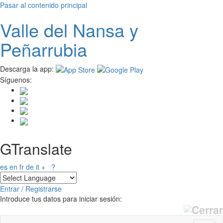
Pasar al contenido principal
Valle del
N
ansa
y
Peñarrubia
Descarga la app:
Síguenos:
GTranslate
es
en
fr
de
it
+
?
Entrar / Registrarse
Introduce tus datos para iniciar sesión: