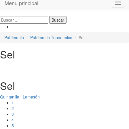
Menu principal
Toggl
naviga
Patrimonio
Patrimonio Toponímico
Sel
Sel
Sel
Quintanilla
,
Lamasón
1
2
3
4
5