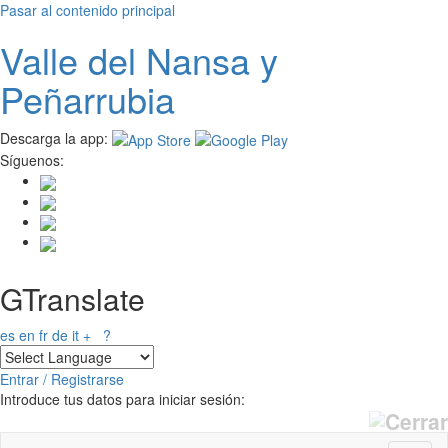
Pasar al contenido principal
Valle del
N
ansa
y
Peñarrubia
Descarga la app:
Síguenos:
GTranslate
es
en
fr
de
it
+
?
Entrar / Registrarse
Introduce tus datos para iniciar sesión: