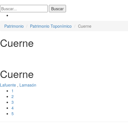
Patrimonio
Patrimonio Toponímico
Cuerne
Cuerne
Cuerne
Lafuente
,
Lamasón
1
2
3
4
5