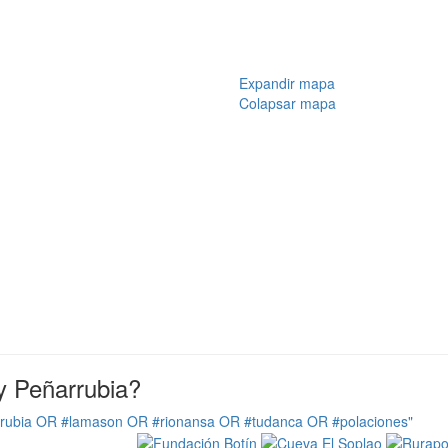
Expandir mapa
Colapsar mapa
y Peñarrubia?
rrubia OR #lamason OR #rionansa OR #tudanca OR #polaciones"