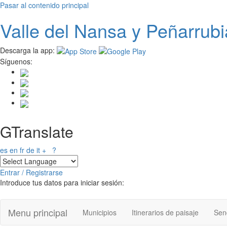
Pasar al contenido principal
Valle del
N
ansa
y Peñarrubi
Descarga la app:
Síguenos:
GTranslate
es
en
fr
de
it
+
?
Entrar / Registrarse
Introduce tus datos para iniciar sesión:
Menu principal
Municipios
Itinerarios de paisaje
Send