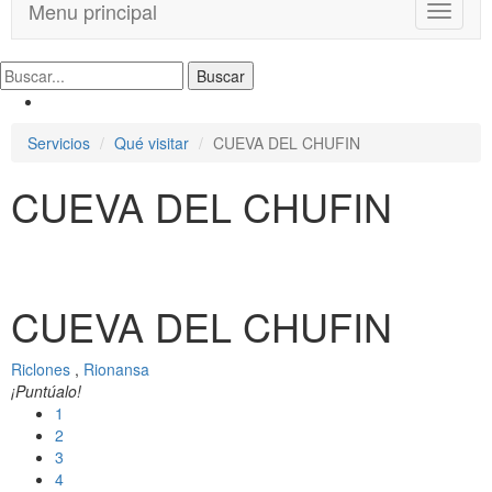
Menu principal
T
o
g
g
l
e
Servicios
Qué visitar
CUEVA DEL CHUFIN
n
a
CUEVA DEL CHUFIN
v
i
g
a
t
i
CUEVA DEL CHUFIN
o
n
Riclones
,
Rionansa
¡Puntúalo!
1
2
3
4