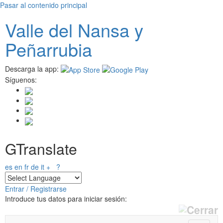
Pasar al contenido principal
Valle del
N
ansa
y
Peñarrubia
Descarga la app:
Síguenos:
GTranslate
es
en
fr
de
it
+
?
Entrar / Registrarse
Introduce tus datos para iniciar sesión: