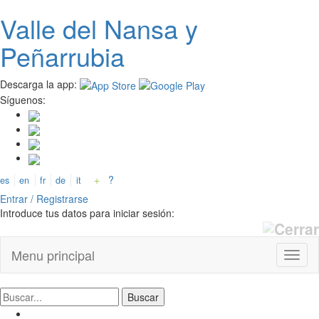
Valle del
N
ansa
y
Pasar al contenido principal
Peñarrubia
Descarga la app:
Síguenos:
+
?
es
en
fr
de
it
Entrar / Registrarse
Introduce tus datos para iniciar sesión:
Menu principal
Toggl
naviga