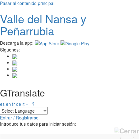
Pasar al contenido principal
Valle del
N
ansa
y
Peñarrubia
Descarga la app:
Síguenos:
GTranslate
es
en
fr
de
it
+
?
Entrar / Registrarse
Introduce tus datos para iniciar sesión: