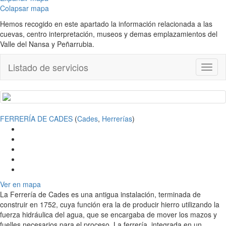
Colapsar mapa
Hemos recogido en este apartado la información relacionada a las
cuevas, centro interpretación, museos y demas emplazamientos del
Valle del Nansa y Peñarrubia.
Listado de servicios
Toggl
naviga
FERRERÍA DE CADES
(
Cades
,
Herrerías
)
Ver en mapa
La Ferrería de Cades es una antigua instalación, terminada de
construir en 1752, cuya función era la de producir hierro utilizando la
fuerza hidráulica del agua, que se encargaba de mover los mazos y
fuelles necesarios para el proceso. La ferrería, integrada en un