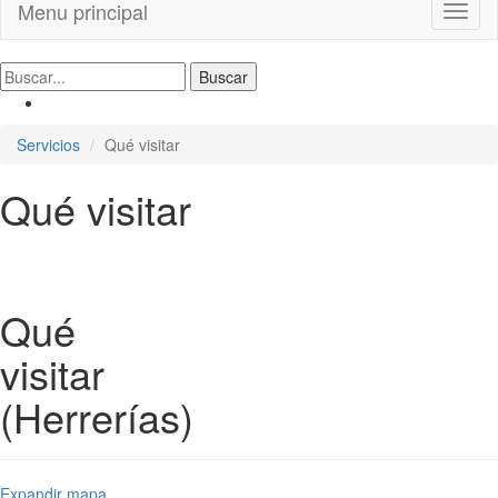
Menu principal
Toggl
naviga
Servicios
Qué visitar
Qué visitar
Qué
visitar
(Herrerías)
Expandir mapa