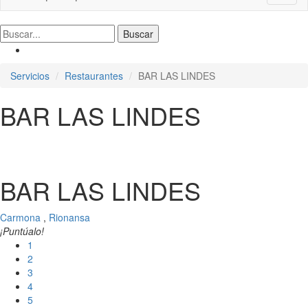
naviga
Servicios
Restaurantes
BAR LAS LINDES
BAR LAS LINDES
BAR LAS LINDES
Carmona
,
Rionansa
¡Puntúalo!
1
2
3
4
5