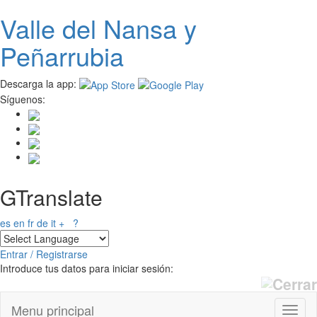
Valle del
N
ansa
y
Pasar al contenido principal
Peñarrubia
Descarga la app:
Síguenos:
GTranslate
es
en
fr
de
it
+
?
Entrar / Registrarse
Introduce tus datos para iniciar sesión:
Menu principal
Toggl