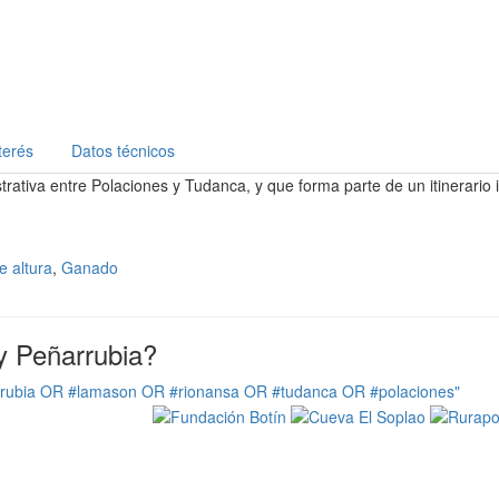
terés
Datos técnicos
trativa entre Polaciones y Tudanca, y que forma parte de un itinerario i
e altura
,
Ganado
y Peñarrubia?
rrubia OR #lamason OR #rionansa OR #tudanca OR #polaciones"