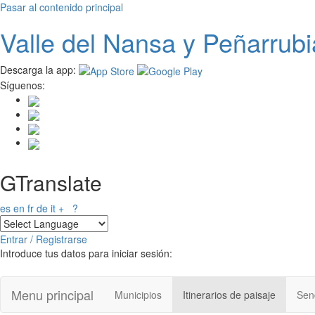
Pasar al contenido principal
Valle del
N
ansa
y Peñarrubi
Descarga la app:
Síguenos:
GTranslate
es
en
fr
de
it
+
?
Entrar / Registrarse
Introduce tus datos para iniciar sesión:
Menu principal
Municipios
Itinerarios de paisaje
Send