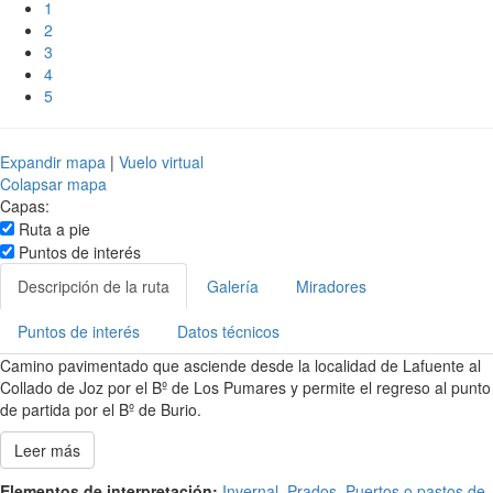
1
2
3
4
5
Expandir mapa
|
Vuelo virtual
Colapsar mapa
Capas:
Ruta a pie
Puntos de interés
Descripción de la ruta
Galería
Miradores
Puntos de interés
Datos técnicos
Camino pavimentado que asciende desde la localidad de Lafuente al
Collado de Joz por el Bº de Los Pumares y permite el regreso al punto
de partida por el Bº de Burio.
Leer más
Elementos de interpretación:
Invernal
,
Prados
,
Puertos o pastos de