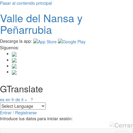
Pasar al contenido principal
Valle del
N
ansa
y
Peñarrubia
Descarga la app:
Síguenos:
GTranslate
es
en
fr
de
it
+
?
Entrar / Registrarse
Introduce tus datos para iniciar sesión: