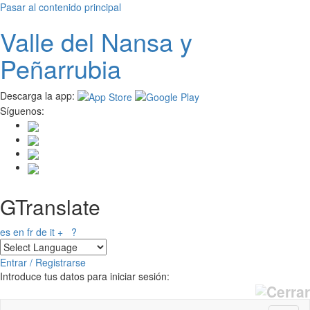
Pasar al contenido principal
Valle del
N
ansa
y
Peñarrubia
Descarga la app:
Síguenos:
GTranslate
es
en
fr
de
it
+
?
Entrar / Registrarse
Introduce tus datos para iniciar sesión: