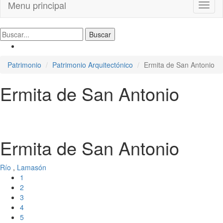
Menu principal
Toggl
naviga
Patrimonio
Patrimonio Arquitectónico
Ermita de San Antonio
Ermita de San Antonio
Ermita de San Antonio
Río
,
Lamasón
1
2
3
4
5