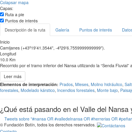
Colapsar mapa
Capas:
Ruta a pie
Puntos de interés
Descripción de la ruta
Galería
Puntos de interés
Datos
Inicio
Camijanes (+43º19'41.3544", -4º29'6.7559999999999").
Longitud
10.0 Km
Recorrido por el tramo inferior del Nansa utilizando la “Senda Fluvial”
Leer más
Elementos de interpretación:
Prados
,
Mieses
,
Molino hidráulico
,
Salt
forestales
,
Modelado kárstico
,
Incendios forestales
,
Monte bajo
,
Paisaj
¿Qué está pasando en el Valle del Nansa 
Tweets sobre "#nansa OR #valledelnansa OR #herrerias OR #peña
© Fundación Botín, todos los derechos reservados.
Contacto