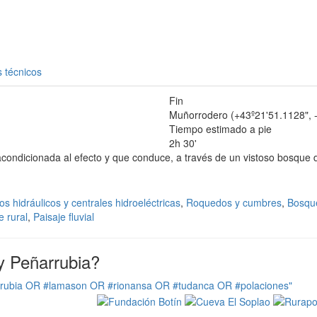
 técnicos
Fin
Muñorrodero (+43º21'51.1128", 
Tiempo estimado a pie
2h 30'
 acondicionada al efecto y que conduce, a través de un vistoso bosque d
os hidráulicos y centrales hidroeléctricas
,
Roquedos y cumbres
,
Bosqu
e rural
,
Paisaje fluvial
y Peñarrubia?
rrubia OR #lamason OR #rionansa OR #tudanca OR #polaciones"