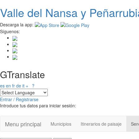
Valle del
N
ansa
y Peñarrubi
Pasar
al
contenido
Descarga la app:
principal
Síguenos:
GTranslate
es
en
fr
de
it
+
?
Entrar / Registrarse
Introduce tus datos para iniciar sesión:
Menu principal
Municipios
Itinerarios de paisaje
Send