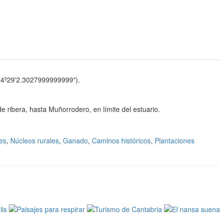
-4º29'2.3027999999999").
e ribera, hasta Muñorrodero, en límite del estuario.
es
,
Núcleos rurales
,
Ganado
,
Caminos históricos
,
Plantaciones