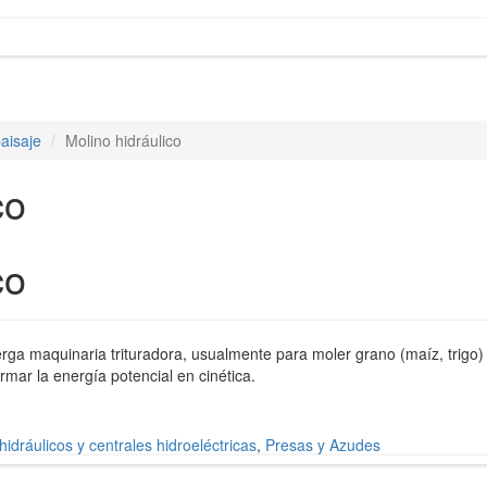
aisaje
Molino hidráulico
co
co
rga maquinaria trituradora, usualmente para moler grano (maíz, trigo) 
mar la energía potencial en cinética.
hidráulicos y centrales hidroeléctricas
,
Presas y Azudes