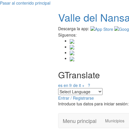
Pasar al contenido principal
Valle del
N
ans
Descarga la app:
Síguenos:
GTranslate
es
en
fr
de
it
+
?
Entrar / Registrarse
Introduce tus datos para iniciar sesión:
Menu principal
Municipios