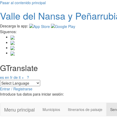
Pasar al contenido principal
Valle del
N
ansa
y Peñarrubi
Descarga la app:
Síguenos:
GTranslate
es
en
fr
de
it
+
?
Entrar / Registrarse
Introduce tus datos para iniciar sesión:
Menu principal
Municipios
Itinerarios de paisaje
Send