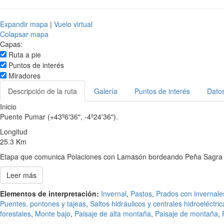
Expandir mapa
|
Vuelo virtual
Colapsar mapa
Capas:
Ruta a pie
Puntos de interés
Miradores
Descripción de la ruta
Galería
Puntos de interés
Datos
Inicio
Puente Pumar (+43º6'36", -4º24'36").
Longitud
25.3 Km
Etapa que comunica Polaciones con Lamasón bordeando Peña Sagra m
Leer más
Elementos de interpretación:
Invernal
,
Pastos
,
Prados con invernale
Puentes, pontones y tajeas
,
Saltos hidráulicos y centrales hidroeléctric
forestales
,
Monte bajo
,
Paisaje de alta montaña
,
Paisaje de montaña
,