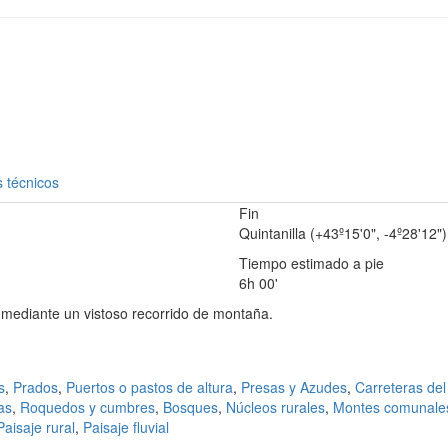
 técnicos
Fin
Quintanilla (+43º15'0", -4º28'12")
Tiempo estimado a pie
6h 00'
ediante un vistoso recorrido de montaña.
s
,
Prados
,
Puertos o pastos de altura
,
Presas y Azudes
,
Carreteras del
as
,
Roquedos y cumbres
,
Bosques
,
Núcleos rurales
,
Montes comunale
Paisaje rural
,
Paisaje fluvial