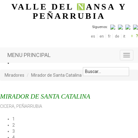
Pasar al contenido principal
VALLE DEL
N
ANSA
Y
PEÑARRUBIA
Síguenos:
+
?
es
en
fr
de
it
MENU PRINCIPAL
Toggl
navig
Miradores
Mirador de Santa Catalina
MIRADOR DE SANTA CATALINA
CICERA
,
PEÑARRUBIA
1
2
3
4